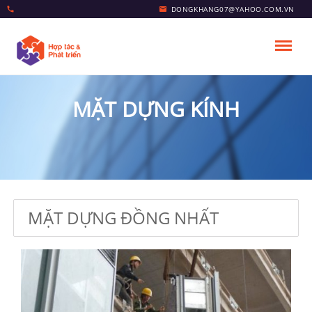
DONGKHANG07@YAHOO.COM.VN
MẶT DỰNG KÍNH
MẶT DỰNG ĐỒNG NHẤT